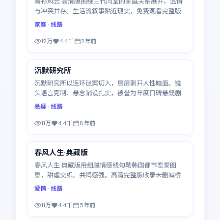
青衫风云·高清版围绕三代同堂的家庭关系展开，温情
与冲突并存。生活流叙事贴近现实，免费观看完整版
高清电视剧可随心暂停续看，全17集
家庭
· 线路
12万
4.4千
2年前
40:55
沉默研究所
精选
沉默研究所以连环谜案切入，层层剥开人性暗面。镜
头语言克制、悬念铺设扎实，被誉为年度口碑悬疑剧
之一。支持免费观看完整版高清电视剧，更新至20集
悬疑
· 线路
11万
4.4千
8年前
51:43
春风人生·典藏版
精选
春风人生·典藏版用细腻情感线勾勒韩国都市恋爱图
景，甜虐交织、共鸣感强。高清完整版收录未删减桥
段，免费观看完整版高清电视剧更沉浸，更新至18集
爱情
· 线路
11万
4.4千
5年前
49:04