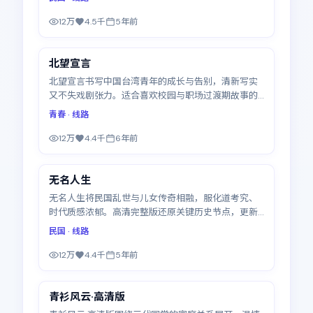
12万
4.5千
5年前
47:31
北望宣言
精选
北望宣言书写中国台湾青年的成长与告别，清新写实
又不失戏剧张力。适合喜欢校园与职场过渡期故事的
观众，更新至6集
青春
· 线路
12万
4.4千
6年前
47:14
无名人生
精选
无名人生将民国乱世与儿女传奇相融，服化道考究、
时代质感浓郁。高清完整版还原关键历史节点，更新
至29集
民国
· 线路
12万
4.4千
5年前
47:57
青衫风云·高清版
精选