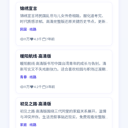
锦绣宣言
精选
锦绣宣言将民国乱世与儿女传奇相融，服化道考究、
时代质感浓郁。高清完整版还原关键历史节点，更新
至25集
民国
· 线路
11万
4.3千
7年前
44:51
暖阳航线·高清版
精选
暖阳航线·高清版书写中国台湾青年的成长与告别，清
新写实又不失戏剧张力。适合喜欢校园与职场过渡期
故事的观众，全14集
青春
· 线路
11万
4.2千
3年前
46:47
初见之路·高清版
精选
初见之路·高清版围绕三代同堂的家庭关系展开，温情
与冲突并存。生活流叙事贴近现实，免费观看完整版
高清电视剧可随心暂停续看，更新至23集
家庭
· 线路