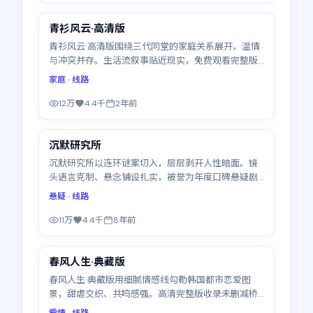
青衫风云·高清版
热门
青衫风云·高清版围绕三代同堂的家庭关系展开，温情
与冲突并存。生活流叙事贴近现实，免费观看完整版
高清电视剧可随心暂停续看，全17集
家庭
· 线路
12万
4.4千
2年前
40:55
沉默研究所
热门
沉默研究所以连环谜案切入，层层剥开人性暗面。镜
头语言克制、悬念铺设扎实，被誉为年度口碑悬疑剧
之一。支持免费观看完整版高清电视剧，更新至20集
悬疑
· 线路
11万
4.4千
8年前
51:43
春风人生·典藏版
热门
春风人生·典藏版用细腻情感线勾勒韩国都市恋爱图
景，甜虐交织、共鸣感强。高清完整版收录未删减桥
段，免费观看完整版高清电视剧更沉浸，更新至18集
爱情
· 线路