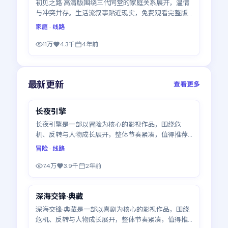
初见之路·高清版围绕三代同堂的家庭关系展开，温情
与冲突并存。生活流叙事贴近现实，免费观看完整版
高清电视剧可随心暂停续看，更新至23集
家庭
· 线路
11万
4.3千
4年前
最新更新
查看更多
99:07
长夜引擎
最新
长夜引擎是一部以冒险为核心的影视作品，围绕危
机、反转与人物成长展开，整体节奏紧凑，值得推荐
观看。
冒险
· 线路
7.4万
3.9千
2年前
99:55
深海交锋·典藏
最新
深海交锋·典藏是一部以喜剧为核心的影视作品，围绕
危机、反转与人物成长展开，整体节奏紧凑，值得推