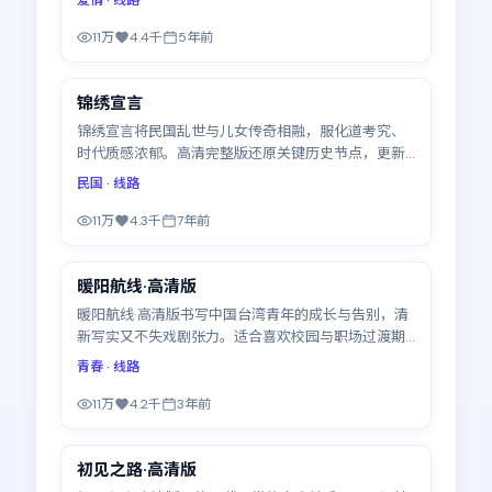
11万
4.4千
5年前
49:04
锦绣宣言
热门
锦绣宣言将民国乱世与儿女传奇相融，服化道考究、
时代质感浓郁。高清完整版还原关键历史节点，更新
至25集
民国
· 线路
11万
4.3千
7年前
44:51
暖阳航线·高清版
热门
暖阳航线·高清版书写中国台湾青年的成长与告别，清
新写实又不失戏剧张力。适合喜欢校园与职场过渡期
故事的观众，全14集
青春
· 线路
11万
4.2千
3年前
46:47
初见之路·高清版
热门