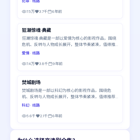
犯罪
· 线路
7.5万
3.7千
6年前
99:57
狂潮惊魂·典藏
最新
狂潮惊魂·典藏是一部以爱情为核心的影视作品，围绕
危机、反转与人物成长展开，整体节奏紧凑，值得推
荐观看。
爱情
· 线路
7.4万
3.8千
9年前
99:52
焚城剧场
最新
焚城剧场是一部以科幻为核心的影视作品，围绕危
机、反转与人物成长展开，整体节奏紧凑，值得推荐
观看。
科幻
· 线路
5.6千
2.1千
6年前