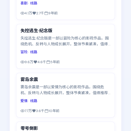
荐观看。
喜剧
· 线路
4.1万
2.7千
9年前
99:24
失控逃生·纪念版
最新
失控逃生·纪念版是一部以冒险为核心的影视作品，围
绕危机、反转与人物成长展开，整体节奏紧凑，值得
推荐观看。
冒险
· 线路
9.6万
4.6千
5年前
88:07
雾岛余震
最新
雾岛余震是一部以爱情为核心的影视作品，围绕危
机、反转与人物成长展开，整体节奏紧凑，值得推荐
观看。
爱情
· 线路
7.7万
3.6千
10年前
99:19
零号倒影
最新