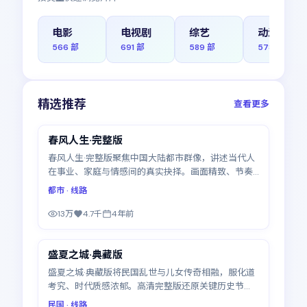
电影
电视剧
综艺
动漫
566
部
691
部
589
部
578
部
精选推荐
查看更多
46:30
春风人生·完整版
精选
春风人生·完整版聚焦中国大陆都市群像，讲述当代人
在事业、家庭与情感间的真实抉择。画面精致、节奏
利落，免费观看完整版高清电视剧体验流畅，更新至
都市
· 线路
14集
13万
4.7千
4年前
49:14
盛夏之城·典藏版
精选
盛夏之城·典藏版将民国乱世与儿女传奇相融，服化道
考究、时代质感浓郁。高清完整版还原关键历史节
点，全14集
民国
· 线路